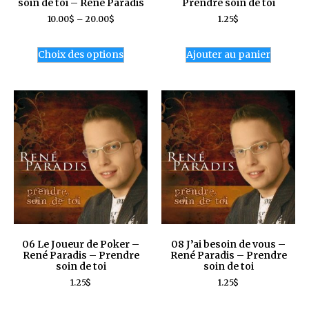
soin de toi – René Paradis
Prendre soin de toi
10.00
$
–
20.00
$
1.25
$
Choix des options
Ajouter au panier
06 Le Joueur de Poker –
08 J’ai besoin de vous –
René Paradis – Prendre
René Paradis – Prendre
soin de toi
soin de toi
1.25
$
1.25
$