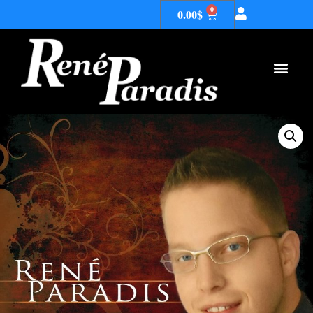
0
0.00
$