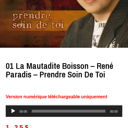
01 La Mautadite Boisson – René
Paradis – Prendre Soin De Toi
Version numérique téléchargeable uniquement
Lecteur
00:00
00:00
audio
1.25
$