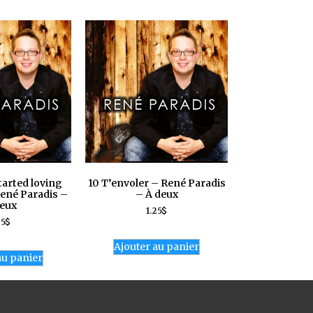
tarted loving
10 T’envoler – René Paradis
ené Paradis –
– À deux
eux
1.25
$
25
$
Ajouter au panier
au panier