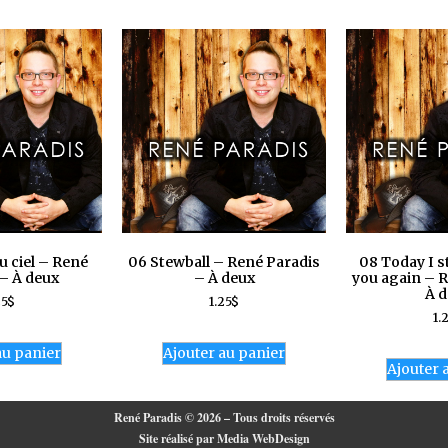
u ciel – René
06 Stewball – René Paradis
08 Today I s
– À deux
– À deux
you again – R
À d
25
$
1.25
$
1.
au panier
Ajouter au panier
Ajouter 
René Paradis © 2026 – Tous droits réservés
Site réalisé par Media WebDesign