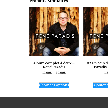
Produits Similaires
Album complet À deux –
02 Un coin d
René Paradis
Paradis 
10.00
$
–
20.00
$
1.
Choix des options
Ajouter 