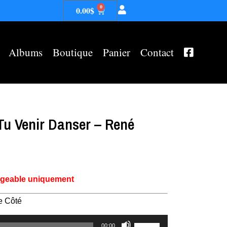
0
0.00
$
Albums
Boutique
Panier
Contact
Tu Venir Danser – René
rgeable uniquement
e Côté
Utilisez
00:00