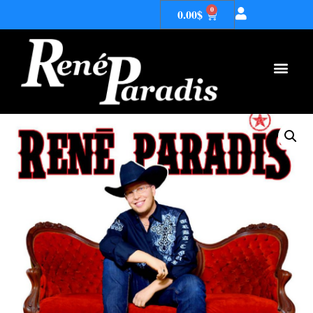
0
0.00
$