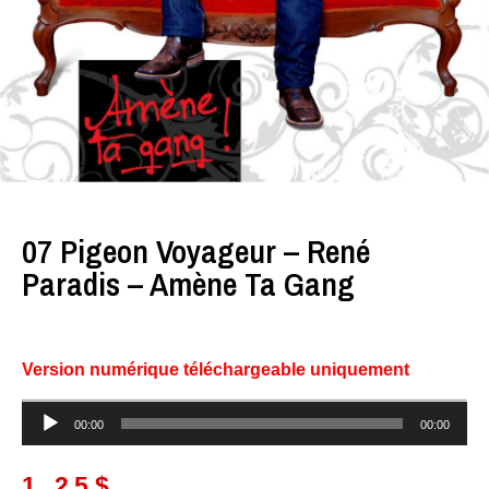
07 Pigeon Voyageur – René
Paradis – Amène Ta Gang
Version numérique téléchargeable uniquement
Lecteur
00:00
00:00
audio
1.25
$