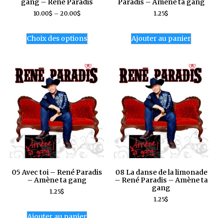
gang – René Paradis
Paradis – Amène ta gang
10.00
$
–
20.00
$
1.25
$
Choix des options
Ajouter au panier
05 Avec toi – René Paradis
08 La danse de la limonade
– Amène ta gang
– René Paradis – Amène ta
gang
1.25
$
1.25
$
Ajouter au panier