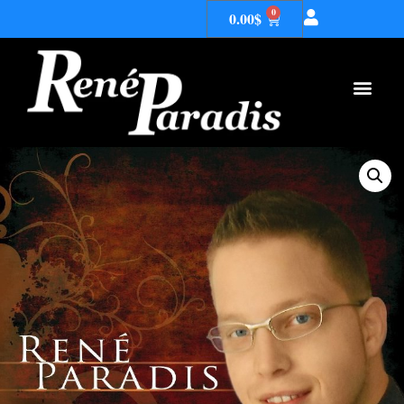
0
0.00
$