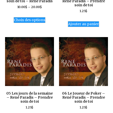
soin de toi – René Paradis
René Paradis – Prendre
soin de toi
10.00
$
–
20.00
$
1.25
$
Choix des options
Ajouter au panier
05 Les jours de la semaine
06 Le Joueur de Poker –
– René Paradis – Prendre
René Paradis – Prendre
soin de toi
soin de toi
1.25
$
1.25
$